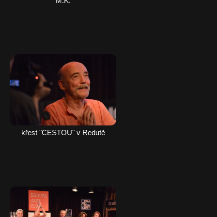
M.K.
křest "CESTOU" v Redutě