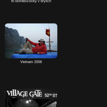
tři osmitisícovky v brýlích
Vietnam 2008