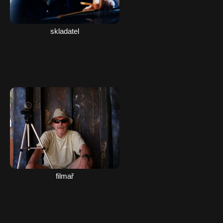
skladatel
filmař