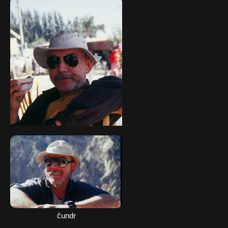
M.K.
čundr