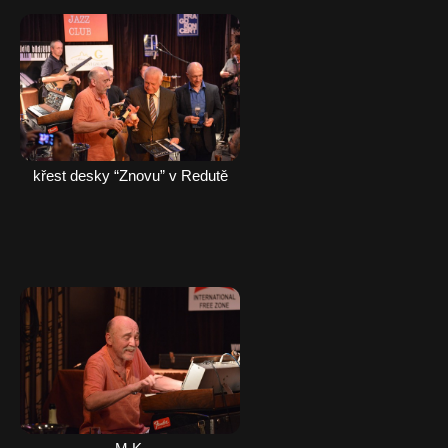
Kratochvíl, Ackerman, Zangi
křest desky “Znovu” v Redutě