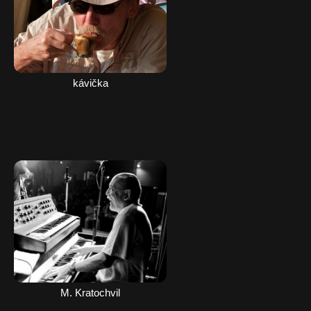
kávička
M. Kratochvil